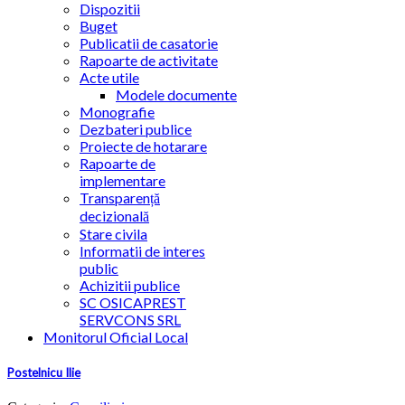
Dispozitii
Buget
Publicatii de casatorie
Rapoarte de activitate
Acte utile
Modele documente
Monografie
Dezbateri publice
Proiecte de hotarare
Rapoarte de
implementare
Transparență
decizională
Stare civila
Informatii de interes
public
Achizitii publice
SC OSICAPREST
SERVCONS SRL
Monitorul Oficial Local
Postelnicu Ilie