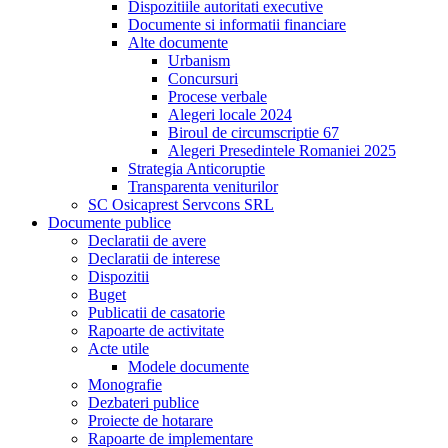
Dispozitiile autoritati executive
Documente si informatii financiare
Alte documente
Urbanism
Concursuri
Procese verbale
Alegeri locale 2024
Biroul de circumscriptie 67
Alegeri Presedintele Romaniei 2025
Strategia Anticoruptie
Transparenta veniturilor
SC Osicaprest Servcons SRL
Documente publice
Declaratii de avere
Declaratii de interese
Dispozitii
Buget
Publicatii de casatorie
Rapoarte de activitate
Acte utile
Modele documente
Monografie
Dezbateri publice
Proiecte de hotarare
Rapoarte de implementare