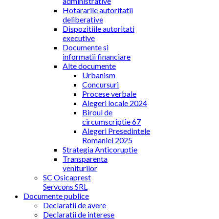
administrative
Hotararile autoritatii
deliberative
Dispozitiile autoritati
executive
Documente si
informatii financiare
Alte documente
Urbanism
Concursuri
Procese verbale
Alegeri locale 2024
Biroul de
circumscriptie 67
Alegeri Presedintele
Romaniei 2025
Strategia Anticoruptie
Transparenta
veniturilor
SC Osicaprest
Servcons SRL
Documente publice
Declaratii de avere
Declaratii de interese