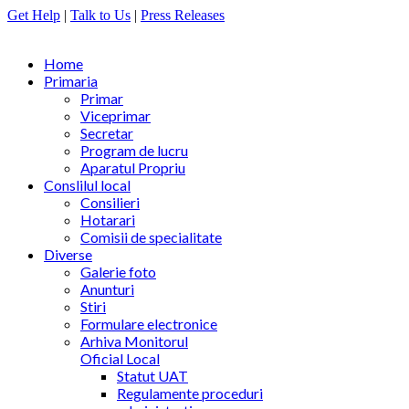
Get Help
|
Talk to Us
|
Press Releases
Home
Primaria
Primar
Viceprimar
Secretar
Program de lucru
Aparatul Propriu
Conslilul local
Consilieri
Hotarari
Comisii de specialitate
Diverse
Galerie foto
Anunturi
Stiri
Formulare electronice
Arhiva Monitorul
Oficial Local
Statut UAT
Regulamente proceduri