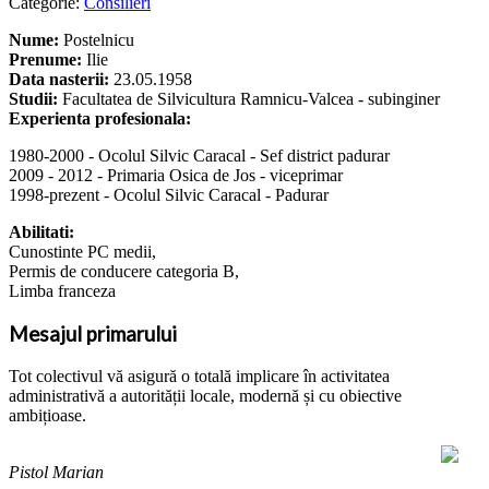
Categorie:
Consilieri
Nume:
Postelnicu
Prenume:
Ilie
Data nasterii:
23.05.1958
Studii:
Facultatea de Silvicultura Ramnicu-Valcea - subinginer
Experienta profesionala:
1980-2000 - Ocolul Silvic Caracal - Sef district padurar
2009 - 2012 - Primaria Osica de Jos - viceprimar
1998-prezent - Ocolul Silvic Caracal - Padurar
Abilitati:
Cunostinte PC medii,
Permis de conducere categoria B,
Limba franceza
Mesajul primarului
Tot colectivul vă asigură o totală implicare în activitatea
administrativă a autorității locale, modernă și cu obiective
ambițioase.
Pistol Marian