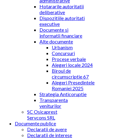
administrative
Hotararile autoritatii
deliberative
Dispozitiile autoritati
executive
Documente si
informatii financiare
Alte documente
Urbanism
Concursuri
Procese verbale
Alegeri locale 2024
Biroul de
circumscriptie 67
Alegeri Presedintele
Romaniei 2025
Strategia Anticoruptie
Transparenta
veniturilor
SC Osicaprest
Servcons SRL
Documente publice
Declaratii de avere
Declaratii de interese