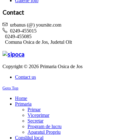
Galerie foto
Contact
urbanus (@) yoursite.com
0249-455015
0249-455085
Comuna Osica de Jos, Judetul Olt
Copyright © 2026 Primaria Osica de Jos
Contact us
Goto Top
Home
Primaria
Primar
Viceprimar
Secretar
Program de lucru
Aparatul Propriu
Conslilul local