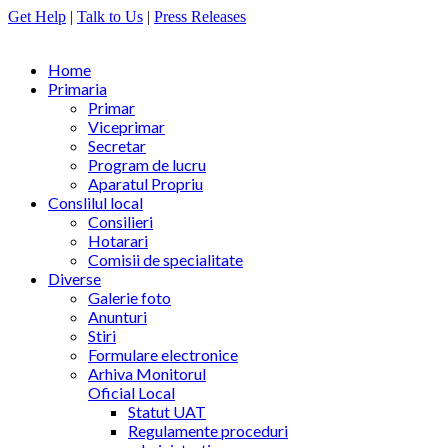
Get Help
|
Talk to Us
|
Press Releases
Home
Primaria
Primar
Viceprimar
Secretar
Program de lucru
Aparatul Propriu
Conslilul local
Consilieri
Hotarari
Comisii de specialitate
Diverse
Galerie foto
Anunturi
Stiri
Formulare electronice
Arhiva Monitorul
Oficial Local
Statut UAT
Regulamente proceduri