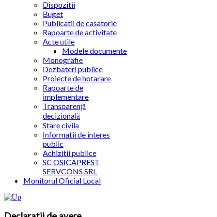
Dispozitii
Buget
Publicatii de casatorie
Rapoarte de activitate
Acte utile
Modele documente
Monografie
Dezbateri publice
Proiecte de hotarare
Rapoarte de
implementare
Transparență
decizională
Stare civila
Informatii de interes
public
Achizitii publice
SC OSICAPREST
SERVCONS SRL
Monitorul Oficial Local
Declaratii de avere